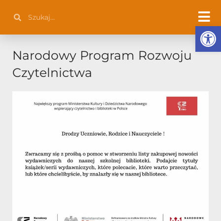
Przejdź
Szukaj
Szukaj
do
Otwórz 
treści
Narodowy Program Rozwoju
Czytelnictwa