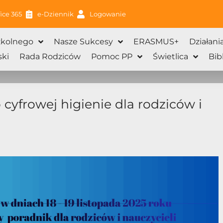
ice 365
e-Dziennik
Logowanie
zkolnego
Nasze Sukcesy
ERASMUS+
Działani
ki
Rada Rodziców
Pomoc PP
Świetlica
Bib
o cyfrowej higienie dla rodziców i