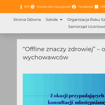
Przejdź
BIP
Poczta dla nauczycieli
Facebook
Off
do
treści
Strona Główna
Szkoła
Organizacja Roku S
Samorząd Uczniows
“Offline znaczy zdrowiej” – 
wychowawców