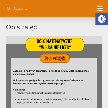
Przejdź
Szukaj
Szukaj
do
Otwórz 
treści
Opis zajęć