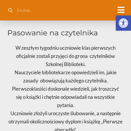
Przejdź
Szukaj
Szukaj
do
Otwórz 
treści
Pasowanie na czytelnika
W zeszłym tygodniu uczniowie klas pierwszych
oficjalnie zostali przyjęci do grona czytelników
Szkolnej Biblioteki.
Nauczyciele bibliotekarze opowiedzieli im, jakie
zasady obowiązują każdego czytelnika.
Pierwszoklasiści doskonale wiedzieli, jak troszczyć
się o książki i chętnie odpowiadali na wszystkie
pytania.
Uczniowie złożyli uroczyste ślubowanie, a następnie
otrzymali okolicznościowy dyplom i książkę „Pierwsze
abecadło”.