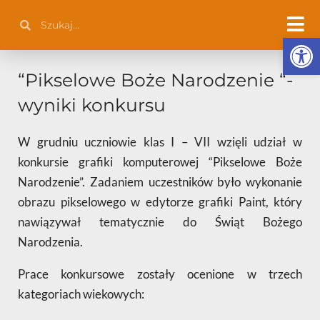
Przejdź
Szukaj
Szukaj
do
Otwórz 
treści
“Pikselowe Boże Narodzenie “-
wyniki konkursu
W grudniu uczniowie klas I – VII wzięli udział w
konkursie grafiki komputerowej “Pikselowe Boże
Narodzenie”. Zadaniem uczestników było wykonanie
obrazu pikselowego w edytorze grafiki Paint, który
nawiązywał tematycznie do Świąt Bożego
Narodzenia.
Prace konkursowe zostały ocenione w trzech
kategoriach wiekowych: