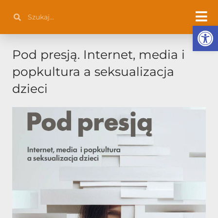
Przejdź
Szukaj
Szukaj
do
Otwórz 
treści
Pod presją. Internet, media i
popkultura a seksualizacja
dzieci