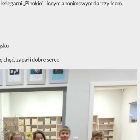
księgarni „Pinokio” i innym anonimowym darczyńcom.
ąsku
ię chęć, zapał i dobre serce