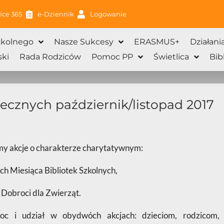
ice 365
e-Dziennik
Logowanie
zkolnego
Nasze Sukcesy
ERASMUS+
Działani
ki
Rada Rodziców
Pomoc PP
Świetlica
Bib
ecznych październik/listopad 2017
śmy akcje o charakterze charytatywnym:
ach Miesiąca Bibliotek Szkolnych,
a Dobroci dla Zwierząt.
oc i udział w obydwóch akcjach: dzieciom, rodzicom,