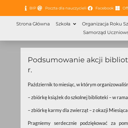
Przejdź
BIP
Poczta dla nauczycieli
Facebook
Off
do
treści
Strona Główna
Szkoła
Organizacja Roku S
Samorząd Uczniows
Podsumowanie akcji bibliot
r.
Październik to miesiąc, w którym organizowali
– zbiórkę książek do szkolnej biblioteki – w ram
– zbiórkę karmy dla zwierząt – z okazji Miesiąc
Pragniemy serdecznie podziękować za pom