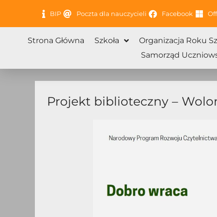
Przejdź
BIP
Poczta dla nauczycieli
Facebook
Off
do
treści
Strona Główna
Szkoła
Organizacja Roku S
Samorząd Uczniows
Projekt biblioteczny – Wolo