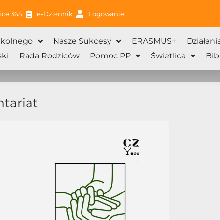
ice 365
e-Dziennik
Logowanie
zkolnego
Nasze Sukcesy
ERASMUS+
Działani
ki
Rada Rodziców
Pomoc PP
Świetlica
Bib
ntariat