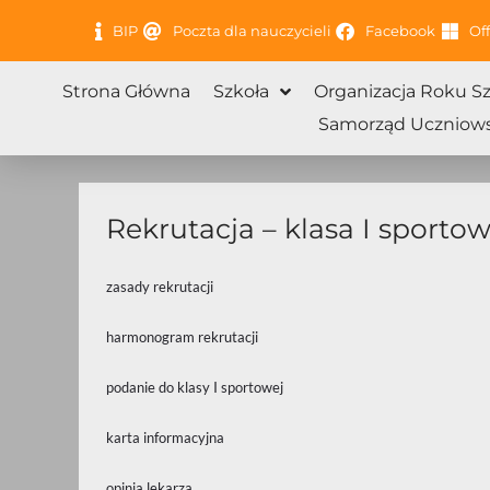
Przejdź
BIP
Poczta dla nauczycieli
Facebook
Off
do
treści
Strona Główna
Szkoła
Organizacja Roku S
Samorząd Uczniows
Rekrutacja – klasa I sporto
zasady rekrutacji
harmonogram rekrutacji
podanie do klasy I sportowej
karta informacyjna
opinia lekarza