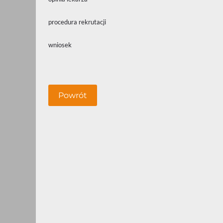
procedura rekrutacji
wniosek
Powrót