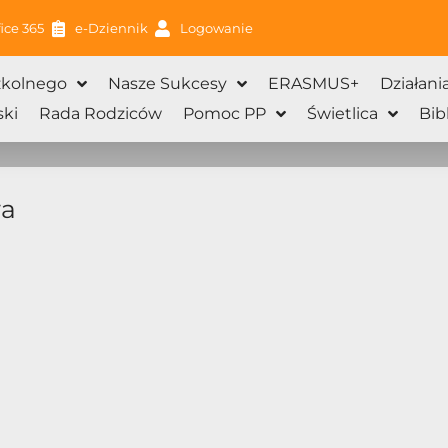
ice 365
e-Dziennik
Logowanie
zkolnego
Nasze Sukcesy
ERASMUS+
Działani
ki
Rada Rodziców
Pomoc PP
Świetlica
Bib
wa