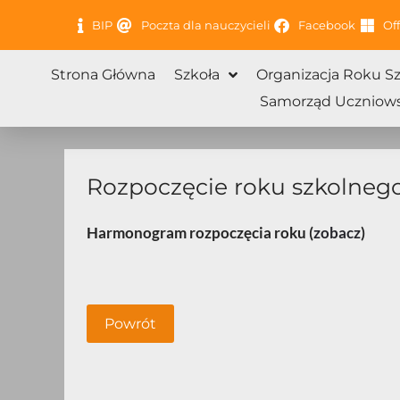
Przejdź
BIP
Poczta dla nauczycieli
Facebook
Off
do
treści
Strona Główna
Szkoła
Organizacja Roku S
Samorząd Uczniows
Rozpoczęcie roku szkolneg
Harmonogram rozpoczęcia roku (
zobacz
)
Powrót