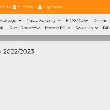
ice 365
e-Dziennik
Logowanie
zkolnego
Nasze Sukcesy
ERASMUS+
Działani
ki
Rada Rodziców
Pomoc PP
Świetlica
Bib
o 2022/2023