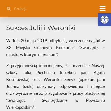
Przejdź
Szukaj
Szukaj
do
Otwórz 
treści
Sukces Julii i Weroniki
W dniu 20 maja 2019 odbyło się wręczenie nagód w
XX Miejsko Gminnym Konkursie “Swarzędz –
miasto, w którym mieszkam”.
Z przyjemnością informujemy, że uczennice Naszej
szkoły Julia Piechocka (opiekun pani Agata
Kosmowska) oraz Weronika Senyk (opiekun pani
Joanna Szulc) otrzymały odpowiednio I miejsce
oraz wyróżnienie za przygotowanie pracy plastycznej
“Swarzędz i Swarzędzanie w Powstaniu
Wielkopolskim”.