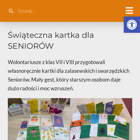
Przejdź
Szukaj
Szukaj
do
Otwórz 
treści
Świąteczna kartka dla
SENIORÓW
Wolontariusze z klas VII i VIII przygotowali
własnoręcznie kartki dla zalasewskich i swarzędzkich
Seniorów. Mały gest, który starszym osobom daje
dużo radości i moc wzruszeń.