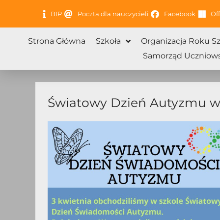
Przejdź
BIP
Poczta dla nauczycieli
Facebook
Off
do
treści
Strona Główna
Szkoła
Organizacja Roku S
Samorząd Uczniows
Światowy Dzień Autyzmu w 