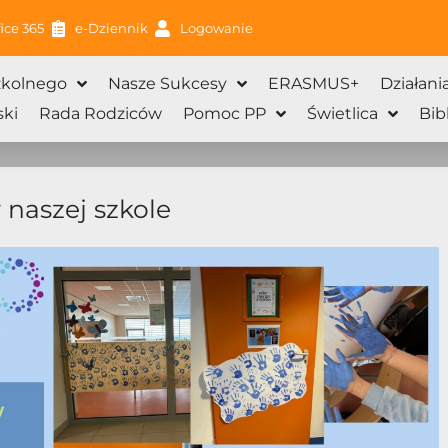
ice 365
e-Dziennik
Logowanie
zkolnego
Nasze Sukcesy
ERASMUS+
Działani
ki
Rada Rodziców
Pomoc PP
Świetlica
Bib
naszej szkole