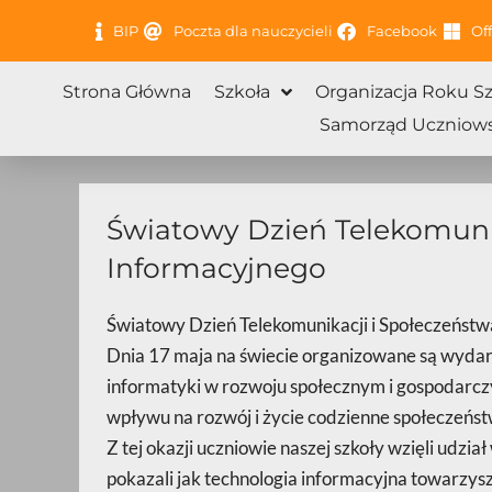
Przejdź
BIP
Poczta dla nauczycieli
Facebook
Off
do
treści
Strona Główna
Szkoła
Organizacja Roku S
Samorząd Uczniows
Światowy Dzień Telekomuni
Informacyjnego
Światowy Dzień Telekomunikacji i Społeczeństw
Dnia 17 maja na świecie organizowane są wydar
informatyki w rozwoju społecznym i gospodarczy
wpływu na rozwój i życie codzienne społeczeńst
Z tej okazji uczniowie naszej szkoły wzięli udzia
pokazali jak technologia informacyjna towarzys