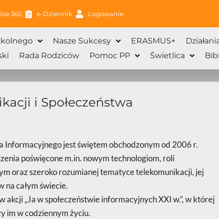
ice 365
e-Dziennik
Logowanie
zkolnego
Nasze Sukcesy
ERASMUS+
Działani
ki
Rada Rodziców
Pomoc PP
Świetlica
Bib
kacji i Społeczeństwa
a Informacyjnego jest świętem obchodzonym od 2006 r.
zenia poświęcone m.in. nowym technologiom, roli
m oraz szeroko rozumianej tematyce telekomunikacji, jej
w na całym świecie.
ł w akcji „Ja w społeczeństwie informacyjnych XXI w.”, w której
zy im w codziennym życiu.