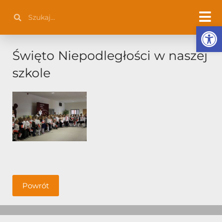
Przejdź
Szukaj
Szukaj
do
Otwórz 
treści
Święto Niepodległości w naszej
szkole
Powrót