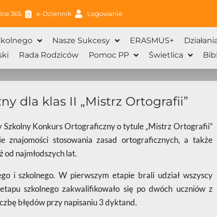
ice 365
e-Dziennik
Logowanie
zkolnego
Nasze Sukcesy
ERASMUS+
Działani
ki
Rada Rodziców
Pomoc PP
Świetlica
Bib
y dla klas II „Mistrz Ortografii”
 Szkolny Konkurs Ortograficzny o tytule „Mistrz Ortografii”
ie znajomości stosowania zasad ortograficznych, a także
 od najmłodszych lat.
go i szkolnego. W pierwszym etapie brali udział wszyscy
 etapu szkolnego zakwalifikowało się po dwóch uczniów z
liczbę błędów przy napisaniu 3 dyktand.