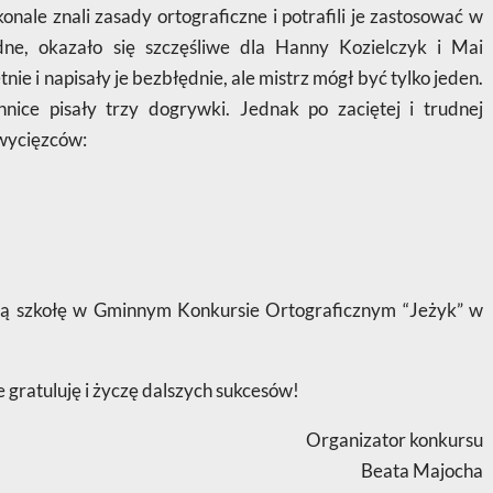
ale znali zasady ortograficzne i potrafili je zastosować w
dne, okazało się szczęśliwe dla Hanny Kozielczyk i Mai
nie i napisały je bezbłędnie, ale mistrz mógł być tylko jeden.
nnice pisały trzy dogrywki. Jednak po zaciętej i trudnej
zwycięzców:
szą szkołę w Gminnym Konkursie Ortograficznym “Jeżyk” w
gratuluję i życzę dalszych sukcesów!
Organizator konkursu
Beata Majocha