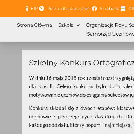
Przejdź
BIP
Poczta dla nauczycieli
Facebook
Off
do
treści
Strona Główna
Szkoła
Organizacja Roku S
Samorząd Uczniows
Szkolny Konkurs Ortograficzn
W dniu 16 maja 2018 roku został rozstrzygnięty
dla klas II. Celem konkursu było doskonalen
motywowanie uczniów do osiągania sukcesów już
Konkurs składał się z dwóch etapów: klasowe
uczniowie z poszczególnych klas drugich. Do
każdego oddziału, którzy popełnili najmniejszą 