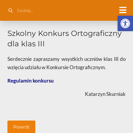
Przejdź
Szukaj
Szukaj
do
Otwórz 
treści
Szkolny Konkurs Ortograficzny
dla klas III
Serdecznie zapraszamy wsystkich uczniów klas III do
wzięcia udziału w Konkursie Ortograficznym.
Regulamin konkursu
Katarzyn Skurniak
Powrót