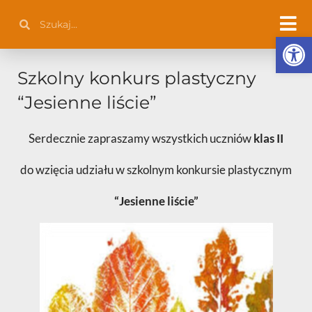
Przejdź
Szukaj
Szukaj
do
Otwórz 
treści
Szkolny konkurs plastyczny
“Jesienne liście”
Serdecznie zapraszamy wszystkich uczniów
klas II
do wzięcia udziału w szkolnym konkursie plastycznym
“Jesienne liście”