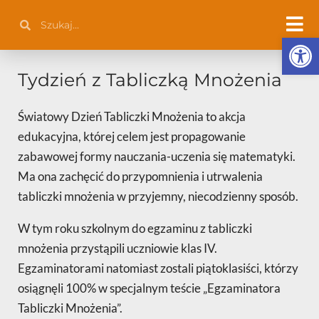
Przejdź
Szukaj
Szukaj
do
Otwórz 
treści
Tydzień z Tabliczką Mnożenia
Światowy Dzień Tabliczki Mnożenia to akcja
edukacyjna, której celem jest propagowanie
zabawowej formy nauczania-uczenia się matematyki.
Ma ona zachęcić do przypomnienia i utrwalenia
tabliczki mnożenia w przyjemny, niecodzienny sposób.
W tym roku szkolnym do egzaminu z tabliczki
mnożenia przystąpili uczniowie klas IV.
Egzaminatorami natomiast zostali piątoklasiści, którzy
osiągnęli 100% w specjalnym teście „Egzaminatora
Tabliczki Mnożenia”.