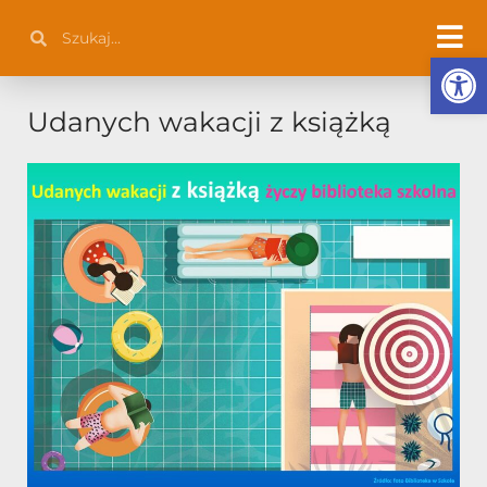
Przejdź
Szukaj
Szukaj
do
Otwórz 
treści
Udanych wakacji z książką