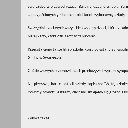
Swarzędzu z przewodniczacą Barbarą Czachurą, była Burm
zaprzyjaźnionych gmin oraz projektanci i wykonawcy szkoły –
Szczególnie zachwycił wszystkich występ dzieci, które z ra
białej karty, którą dziś zaczęto zapisywać.
Przedstawiono także film o szkole, który powstał przy współ
Gminy w Swarzędzu.
Goście w swych przemówieniach przekazywali wyrazy sympatii
Na pierwszej karcie historii szkoły zapisano: “W tej szkol
mówimy prawdę, jesteśmy cierpliwi, śmiejemy się głośno, lu
Zobacz także: