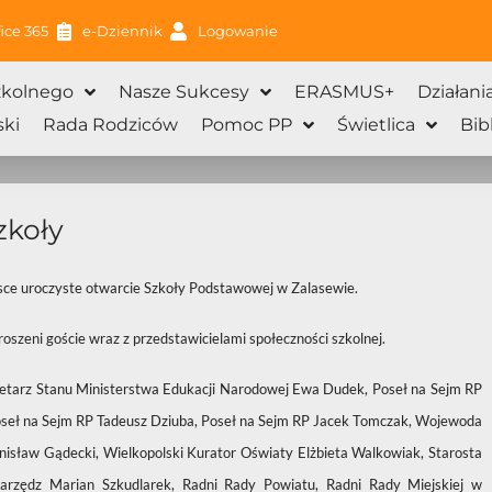
ice 365
e-Dziennik
Logowanie
zkolnego
Nasze Sukcesy
ERASMUS+
Działani
ki
Rada Rodziców
Pomoc PP
Świetlica
Bib
zkoły
sce uroczyste otwarcie Szkoły Podstawowej w Zalasewie.
oszeni goście wraz z przedstawicielami społeczności szkolnej.
retarz Stanu Ministerstwa Edukacji Narodowej Ewa Dudek, Poseł na Sejm RP
oseł na Sejm RP Tadeusz Dziuba, Poseł na Sejm RP Jacek Tomczak, Wojewoda
tanisław Gądecki, Wielkopolski Kurator Oświaty Elżbieta Walkowiak, Starosta
arzędz Marian Szkudlarek, Radni Rady Powiatu, Radni Rady Miejskiej w