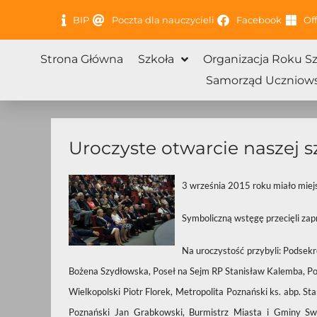
Przejdź
BIP
Poczta dla nauczycieli
Facebook
Off
do
treści
Strona Główna
Szkoła
Organizacja Roku S
Samorząd Uczniows
Uroczyste otwarcie naszej s
3 września 2015 roku miało miej
Symboliczną wstęgę przecięli zapr
Na uroczystość przybyli: Podsek
Bożena Szydłowska, Poseł na Sejm RP Stanisław Kalemba, P
Wielkopolski Piotr Florek, Metropolita Poznański ks. abp. S
Poznański Jan Grabkowski, Burmistrz Miasta i Gminy Sw