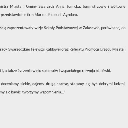
istrz Miasta i Gminy Swarzędz Anna Tomicka, burmistrzowie i wójtowie
 przedstawiciele firm Marker, Ekobud i Agrobex.
dością zaprezentowały wizję Szkoły Podstawowej w Zalasewie, porównanej do
pracy Swarzędzkiej Telewizji Kablowej oraz Referatu Promocji Urzędu Miasta i
, a także życzenia wielu sukcesów i wspaniałego rozwoju placówki.
e: doceniamy siebie, dajemy drugą szansę, staramy się być dobrymi ludźmi,
bimy się bawić, tworzymy wspomnienia…”