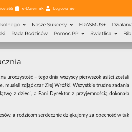
ice 365
e-Dziennik
Logowanie
zkolnego
Nasze Sukcesy
ERASMUS+
Działani
ki
Rada Rodziców
Pomoc PP
Świetlica
Bib
ucznia
na uroczystość – tego dnia wszyscy pierwszoklasiści zostali
, musieli zdjąć czar Złej Wróżki. Wszystkie trudne zadania
ątwę z dzieci, a Pani Dyrektor z przyjemnością dokonała
ów, a rodzicom serdecznie dziękujemy za obecność w tak