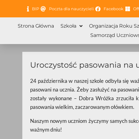
Przejdź
BIP
Poczta dla nauczycieli
Facebook
Off
do
treści
Strona Główna
Szkoła
Organizacja Roku S
Samorząd Uczniows
Uroczystość pasowania na 
24 października w naszej szkole odbyła się waż
pasowani na ucznia. Żeby zasłużyć na pasowanie
zostały wykonane – Dobra Wróżka zrzuciła kl
pasowania wielkim, zaczarowanym ołówkiem.
Naszym nowym uczniom życzymy samych sukces
ważnym dniu!