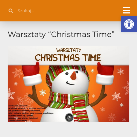
Przejdź
Szukaj
Szukaj
do
Otwórz 
treści
Warsztaty “Christmas Time”