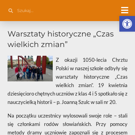
Przejdź
Szukaj
Szukaj
do
Otwórz 
treści
Warsztaty historyczne „Czas
wielkich zmian”
Z okazji 1050-lecia Chrztu
Polski w naszej szkole odbyły się
warsztaty historyczne „Czas
wielkich zmian”. 19 kwietnia
dziesięcioro chętnych uczniów z klas 4 i 5 spotkało się z
nauczycielką historii – p. Joanną Szulc w sali nr 20.
Na początku uczestnicy wylosowali swoje role – stali
się członkami rodów słowiańskich. Przy pomocy
metody dramy uczniowie zapoznali się z procesem