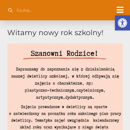
Przejdź
Szukaj
Szukaj
do
Otwórz 
treści
Witamy nowy rok szkolny!