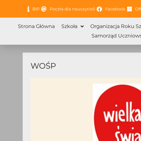
Przejdź
BIP
Poczta dla nauczycieli
Facebook
Off
do
treści
Strona Główna
Szkoła
Organizacja Roku S
Samorząd Uczniows
WOŚP