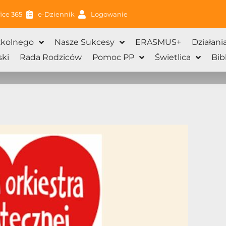
ice 365
e-Dziennik
Logowanie
zkolnego
Nasze Sukcesy
ERASMUS+
Działani
ki
Rada Rodziców
Pomoc PP
Świetlica
Bib