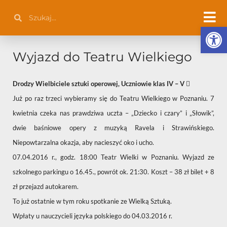
Przejdź
Szukaj
Szukaj
do
Otwórz 
treści
Wyjazd do Teatru Wielkiego
Drodzy Wielbiciele sztuki operowej, Uczniowie klas IV – V 
Już po raz trzeci wybieramy się do Teatru Wielkiego w Poznaniu. 7
kwietnia czeka nas prawdziwa uczta – „Dziecko i czary” i „Słowik”,
dwie baśniowe opery z muzyką Ravela i Strawińskiego.
Niepowtarzalna okazja, aby nacieszyć oko i ucho.
07.04.2016 r., godz. 18:00 Teatr Wielki w Poznaniu. Wyjazd ze
szkolnego parkingu o 16.45., powrót ok. 21:30. Koszt – 38 zł bilet + 8
zł przejazd autokarem.
To już ostatnie w tym roku spotkanie ze Wielką Sztuką.
Wpłaty u nauczycieli języka polskiego do 04.03.2016 r.