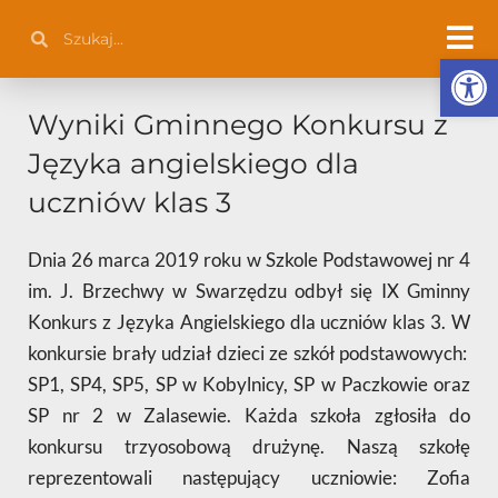
Przejdź
Szukaj
Szukaj
do
Otwórz 
treści
Wyniki Gminnego Konkursu z
Języka angielskiego dla
uczniów klas 3
Dnia 26 marca 2019 roku w Szkole Podstawowej nr 4
im. J. Brzechwy w Swarzędzu odbył się IX Gminny
Konkurs z Języka Angielskiego dla uczniów klas 3. W
konkursie brały udział dzieci ze szkół podstawowych:
SP1, SP4, SP5, SP w Kobylnicy, SP w Paczkowie oraz
SP nr 2 w Zalasewie. Każda szkoła zgłosiła do
konkursu trzyosobową drużynę. Naszą szkołę
reprezentowali następujący uczniowie: Zofia