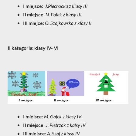
I miejsce
:
J.Piechocka z klasy III
II miejsce
:
N. Polak z klasy III
III miejce
:
O. Szajkowska z klasy II
II kategoria: klasy IV- VI
I miejsce
:
M. Gajek z klasy IV
II miejsce
:
J. Pietrzak z kalsy IV
III miejsce
:
A. Szaj z klasy IV