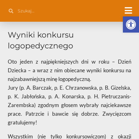
Przejdź
Szukaj
Szukaj
do
Otwórz 
treści
Wyniki konkursu
logopedycznego
Oto jeden z najpiękniejszych dni w roku – Dzień
Dziecka – a wraz z nim obiecane wyniki konkursu na
najzabawniejszą minę logopedyczną.
Jury (p. A. Barczak, p. E. Chrzanowska, p. B. Gizelska,
p. K. Jabłońska, p. A. Konarska, p. H. Pietruczanis-
Zarembska) zgodnym głosem wybrały najciekawsze
prace. Patrzcie i bawcie się dobrze. Zwycięzcom
gratulujemy!
Wszystkim (nie tylko konkursowiczom) z okazji