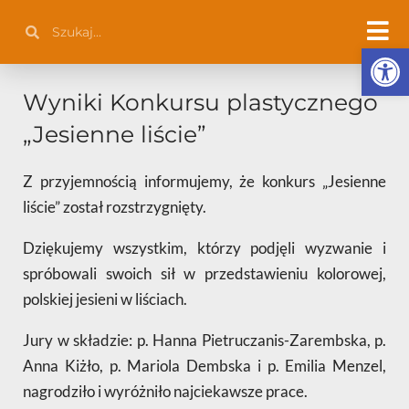
Przejdź
Szukaj
Szukaj
do
Otwórz 
treści
Wyniki Konkursu plastycznego
„Jesienne liście”
Z przyjemnością informujemy, że konkurs „Jesienne
liście” został rozstrzygnięty.
Dziękujemy wszystkim, którzy podjęli wyzwanie i
spróbowali swoich sił w przedstawieniu kolorowej,
polskiej jesieni w liściach.
Jury w składzie: p. Hanna Pietruczanis-Zarembska, p.
Anna Kiżło, p. Mariola Dembska i p. Emilia Menzel,
nagrodziło i wyróżniło najciekawsze prace.