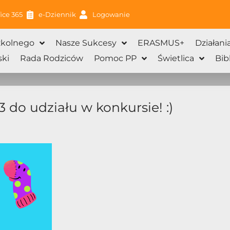
ice 365
e-Dziennik
Logowanie
zkolnego
Nasze Sukcesy
ERASMUS+
Działani
ki
Rada Rodziców
Pomoc PP
Świetlica
Bib
 do udziału w konkursie! :)