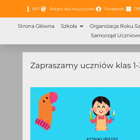
Przejdź
BIP
Poczta dla nauczycieli
Facebook
Off
do
treści
Strona Główna
Szkoła
Organizacja Roku S
Samorząd Uczniows
Zapraszamy uczniów klas 1-3