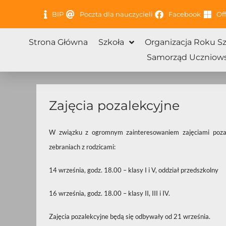
Przejdź
BIP
Poczta dla nauczycieli
Facebook
Off
do
treści
Strona Główna
Szkoła
Organizacja Roku S
Samorząd Uczniows
Zajęcia pozalekcyjne
W związku z ogromnym zainteresowaniem zajęciami pozale
zebraniach z rodzicami:
14 września, godz. 18.00 – klasy I i V, oddział przedszkolny
16 września, godz. 18.00 – klasy II, III i IV.
Zajęcia pozalekcyjne będą się odbywały od 21 września.