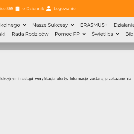
ice 365
e-Dziennik
Logowanie
zkolnego
Nasze Sukcesy
ERASMUS+
Działani
ki
Rada Rodziców
Pomoc PP
Świetlica
Bib
kcyjnymi nastąpi weryfikacja oferty. Informacje zostaną przekazane na