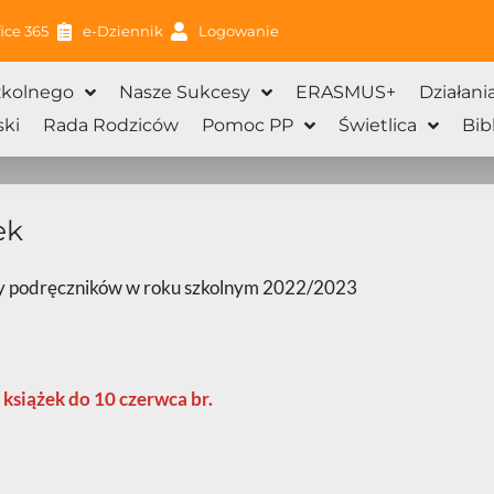
ice 365
e-Dziennik
Logowanie
zkolnego
Nasze Sukcesy
ERASMUS+
Działani
ki
Rada Rodziców
Pomoc PP
Świetlica
Bib
ek
 podręczników w roku szkolnym 2022/2023
 książek do 10 czerwca br.