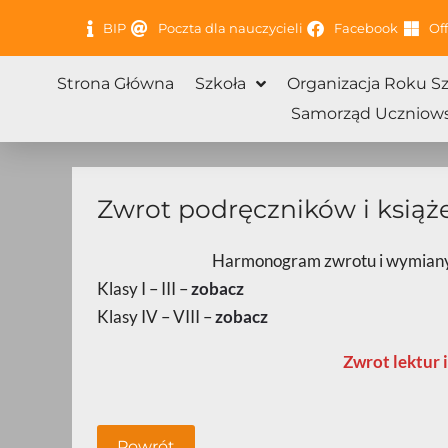
Przejdź
BIP
Poczta dla nauczycieli
Facebook
Off
do
treści
Strona Główna
Szkoła
Organizacja Roku S
Samorząd Uczniows
Zwrot podręczników i książ
Harmonogram zwrotu i wymiany
Klasy I – III –
zobacz
Klasy IV – VIII –
zobacz
Zwrot lektur i
Powrót