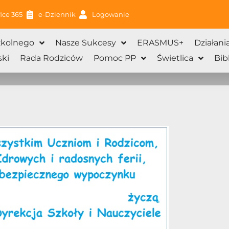
ice 365
e-Dziennik
Logowanie
zkolnego
Nasze Sukcesy
ERASMUS+
Działani
ki
Rada Rodziców
Pomoc PP
Świetlica
Bib