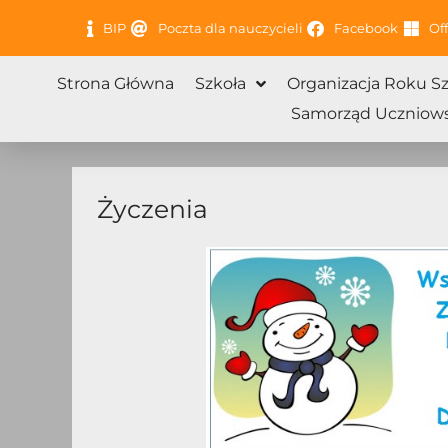
Przejdź
BIP
Poczta dla nauczycieli
Facebook
Off
do
treści
Strona Główna
Szkoła
Organizacja Roku S
Samorząd Uczniows
Życzenia