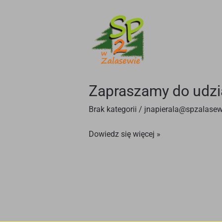
Zapraszamy
do
udziału
w
konkursie
Zapraszamy do udzi
międzyszkolnym!
Brak kategorii
/
jnapierala@spzalasew
Dowiedz się więcej »