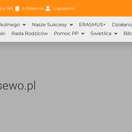
ice 365
e-Dziennik
Logowanie
zkolnego
Nasze Sukcesy
ERASMUS+
Działani
ki
Rada Rodziców
Pomoc PP
Świetlica
Bib
sewo.pl