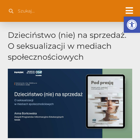
Przejdź
Szukaj
Szukaj
do
Otwórz 
treści
Dzieciństwo (nie) na sprzedaż.
O seksualizacji w mediach
społecznościowych