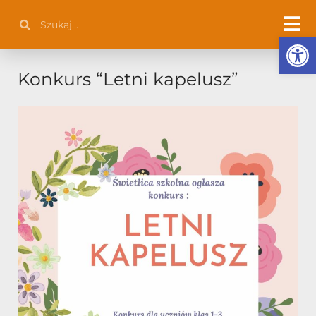
Przejdź
Szukaj
Szukaj
do
Otwórz 
treści
Konkurs “Letni kapelusz”