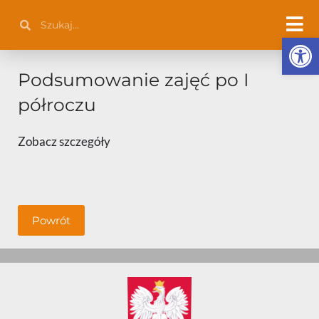
Przejdź
Szukaj
Szukaj
do
Otwórz 
treści
Podsumowanie zajęć po I
półroczu
Zobacz szczegóły
Powrót