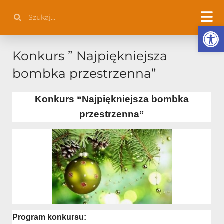
Przejdź
Szukaj
Szukaj
do
Otwórz 
treści
Konkurs ” Najpiękniejsza
bombka przestrzenna”
Konkurs “Najpiękniejsza bombka
przestrzenna”
Program konkursu: